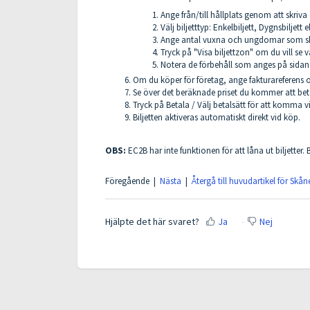
Ange från/till hållplats genom att skri
Välj biljetttyp: Enkelbiljett, Dygnsbiljett 
Ange antal vuxna och ungdomar som sk
Tryck på "Visa biljettzon" om du vill se v
Notera de förbehåll som anges på sidan
Om du köper för företag, ange fakturareferens 
Se över det beräknade priset du kommer att bet
Tryck på Betala / Välj betalsätt för att komma vi
Biljetten aktiveras automatiskt direkt vid köp.
OBS:
EC2B har inte funktionen för att låna ut biljetter. B
Föregående |
Nästa
|
Återgå till huvudartikel för Skån
Hjälpte det här svaret?
Ja
Nej