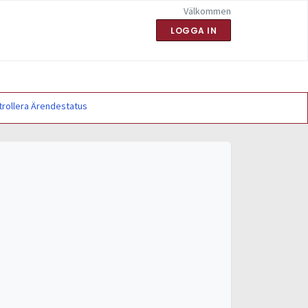
Välkommen
LOGGA IN
trollera Ärendestatus