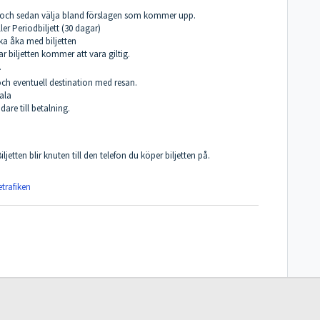
va och sedan välja bland förslagen som kommer upp.
eller Periodbiljett (30 dagar)
a åka med biljetten
ar biljetten kommer att vara giltig.
.
och eventuell destination med resan.
ala
dare till betalning.
iljetten blir knuten till den telefon du köper biljetten på.
etrafiken