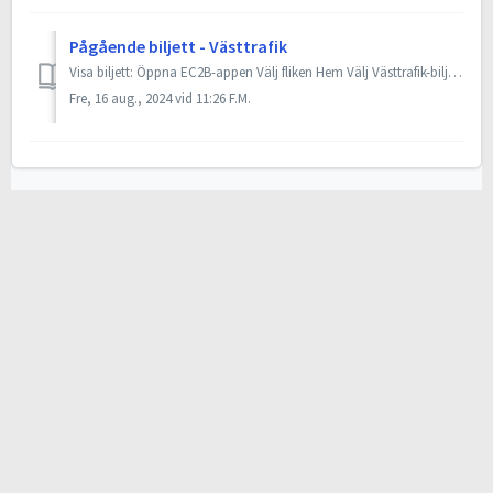
Pågående biljett - Västtrafik
Visa biljett: Öppna EC2B-appen Välj fliken Hem Välj Västtrafik-biljetten/bokningen du vill visa upp Tryck på knappen visa biljett i nederkant av kortet...
Fre, 16 aug., 2024 vid 11:26 F.M.