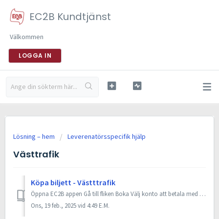
EC2B Kundtjänst
Välkommen
LOGGA IN
Lösning – hem
Leverenatörsspecifik hjälp
Västtrafik
Köpa biljett - Västttrafik
Öppna EC2B appen Gå till fliken Boka Välj konto att betala med (privat eller företag) Välj tjänsten Västtrafik Du hamnar nu på en skärm för att köpa/bo...
Ons, 19 feb., 2025 vid 4:49 E.M.