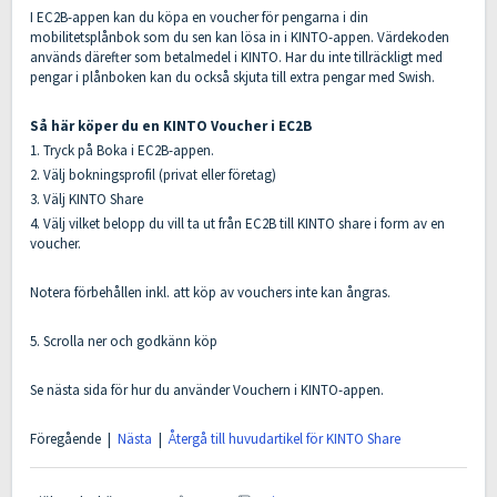
I EC2B-appen kan du köpa en voucher för pengarna i din
mobilitetsplånbok som du sen kan lösa in i KINTO-appen. Värdekoden
används därefter som betalmedel i KINTO. Har du inte tillräckligt med
pengar i plånboken kan du också skjuta till extra pengar med Swish.
Så här köper du en KINTO Voucher i EC2B
1. Tryck på Boka i EC2B-appen.
2. Välj bokningsprofil (privat eller företag)
3. Välj KINTO Share
4. Välj vilket belopp du vill ta ut från EC2B till KINTO share i form av en
voucher.
Notera förbehållen inkl. att köp av vouchers inte kan ångras.
5. Scrolla ner och godkänn köp
Se nästa sida för hur du använder Vouchern i KINTO-appen.
Föregående |
Nästa
|
Återgå till huvudartikel för KINTO Share